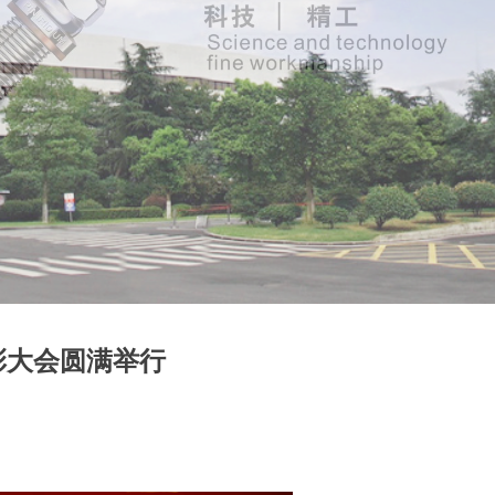
彰大会圆满举行