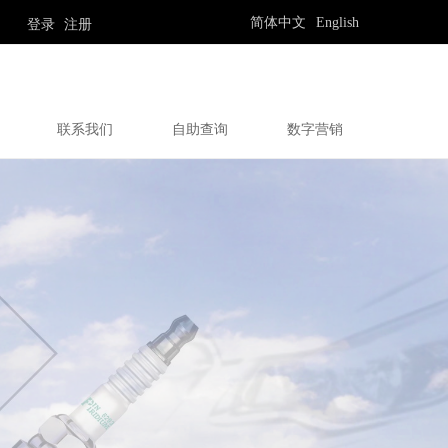
简体中文
English
登录
注册
联系我们
自助查询
数字营销