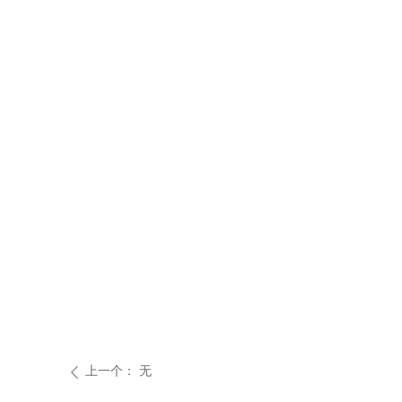
上一个：
无
ꄴ